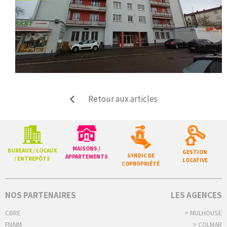
Retour aux articles
MAISONS /
BUREAUX / LOCAUX
GESTION
SYNDIC DE
APPARTEMENTS
/ ENTREPÔTS
LOCATIVE
COPROPRIÉTÉ
NOS PARTENAIRES
LES AGENCES
CBRE
> MULHOUSE
FNAIM
> COLMAR