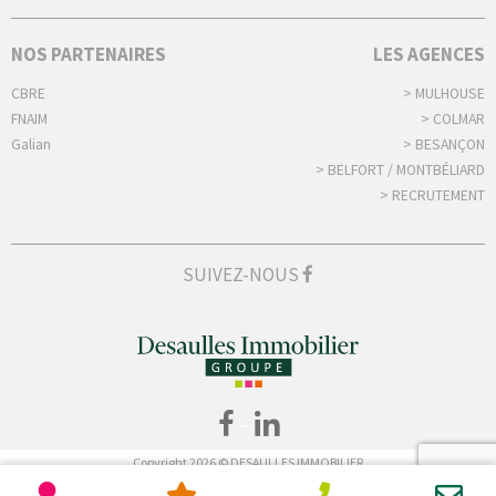
NOS PARTENAIRES
LES AGENCES
CBRE
> MULHOUSE
FNAIM
> COLMAR
Galian
> BESANÇON
> BELFORT / MONTBÉLIARD
> RECRUTEMENT
SUIVEZ-NOUS
-
Copyright 2026 © DESAULLES IMMOBILIER
Tous droits réservés -
Mentions légales
-
Déclaration de confidentialité
-
Politique de