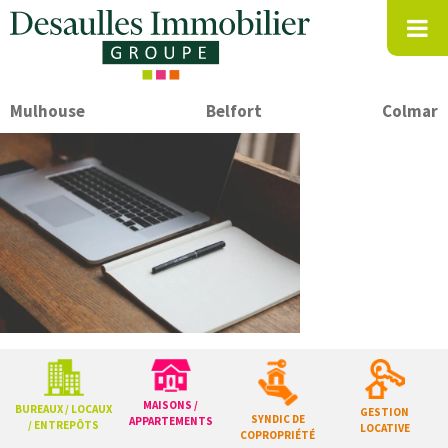
Mulhouse
Belfort
Colmar
MAISONS /
BUREAUX / LOCAUX
GESTION
SYNDIC DE
APPARTEMENTS
/ ENTREPÔTS
LOCATIVE
COPROPRIÉTÉ