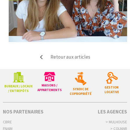
Retour aux articles
MAISONS /
BUREAUX / LOCAUX
GESTION
SYNDIC DE
APPARTEMENTS
/ ENTREPÔTS
LOCATIVE
COPROPRIÉTÉ
NOS PARTENAIRES
LES AGENCES
CBRE
> MULHOUSE
FNAIM
> COLMAR